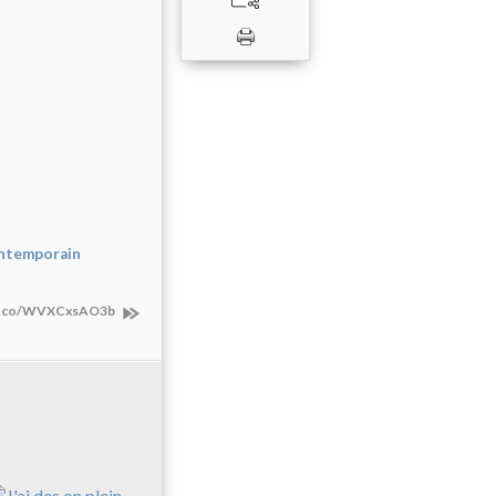
ontemporain
/t.co/WVXCxsAO3b