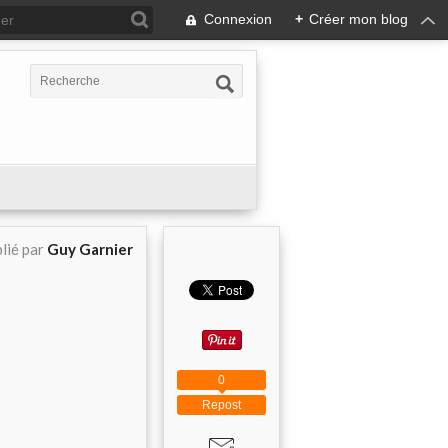
Connexion
+
Créer mon blog
lié par
Guy Garnier
0
Repost