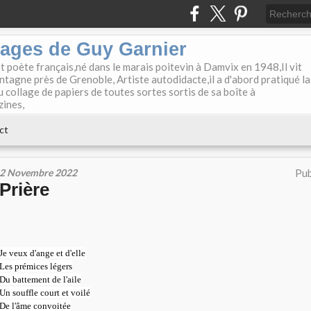
lages de Guy Garnier
et poète français,né dans le marais poitevin à Damvix en 1948,Il vit
tagne près de Grenoble, Artiste autodidacte,il a d'abord pratiqué la
u collage de papiers de toutes sortes sortis de sa boîte à
zines,
ct
2 Novembre 2022
Pub
Prière
Je veux d'ange et d'elle
Les prémices légers
Du battement de l'aile
Un souffle court et voilé
De l'âme convoitée