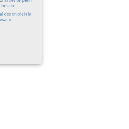
'ai des on plein la
esace