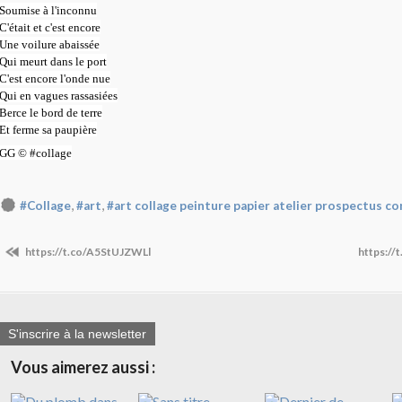
Soumise à l'inconnu
C'était et c'est encore
Une voilure abaissée
Qui meurt dans le port
C'est encore l'onde nue
Qui en vagues rassasiées
Berce le bord de terre
Et ferme sa paupière
GG © #collage
,
,
#Collage
#art
#art collage peinture papier atelier prospectus c
https://t.co/A5StUJZWLl
https:/
S'inscrire à la newsletter
Vous aimerez aussi :