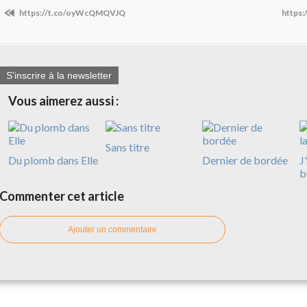
https://t.co/oyWcQMQVJQ
https
S'inscrire à la newsletter
Vous aimerez aussi :
Sans titre
Du plomb dans Elle
Dernier de bordée
J
b
Commenter cet article
Ajouter un commentaire