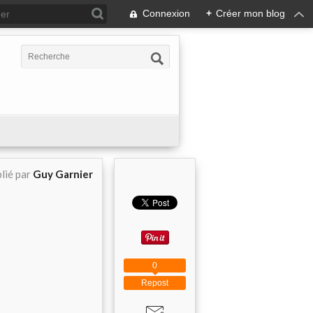
Connexion
+
Créer mon blog
lié par
Guy Garnier
0
Repost