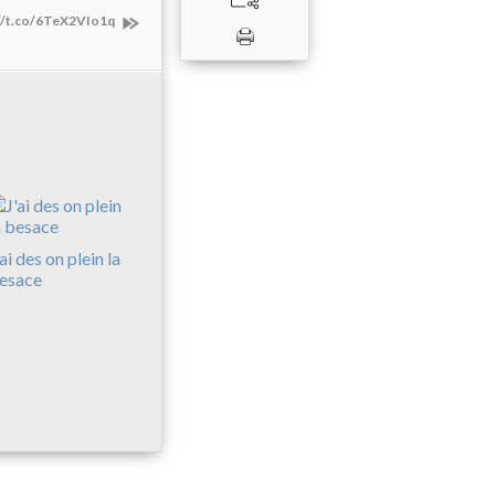
://t.co/6TeX2VIo1q
'ai des on plein la
esace