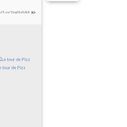
://t.co/5zq01shJk8
e tour de Pizz