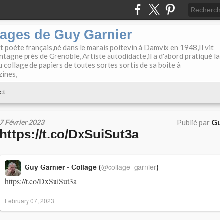
lages de Guy Garnier
et poète français,né dans le marais poitevin à Damvix en 1948,Il vit
tagne près de Grenoble, Artiste autodidacte,il a d'abord pratiqué la
u collage de papiers de toutes sortes sortis de sa boîte à
zines,
ct
7 Février 2023
Publié par
Gu
https://t.co/DxSuiSut3a
Guy Garnier - Collage (
@collage_garnier
)
https://t.co/DxSuiSut3a
February 07, 2023