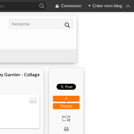
Connexion
+
Créer mon blog
y Garnier - Collage
0
Repost