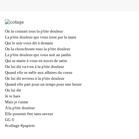
On la connait tous la p'tite douleur
La p'tite douleur qui vous tient par la main
Qui le soir vous dit à demain
On la chouchoute tous la p'tite douleur
La p'tite douleur qui vous suit au jardin
Qui se marie à vous en noces de satin
On lui dit va-t-en à la p'tite douleur
Quand elle se mêle aux affaires du coeur
On lui dit reviens à la p'tite douleur
Quand elle part pour un temps pour une heure
On lui dit
Je te hais
Mais je t'aime
A la p'tite douleur
Elle pourrait être sans saveur
GG ©
#collage #papiers