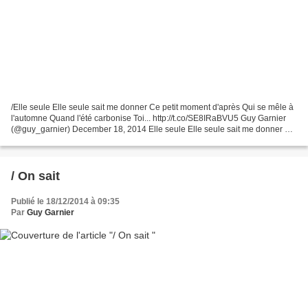
/Elle seule Elle seule sait me donner Ce petit moment d'après Qui se mêle à
l'automne Quand l'été carbonise Toi... http://t.co/SE8IRaBVU5 Guy Garnier
(@guy_garnier) December 18, 2014 Elle seule Elle seule sait me donner Ce
petit moment d'après Qui se...
/ On sait
Publié le 18/12/2014 à 09:35
Par
Guy Garnier