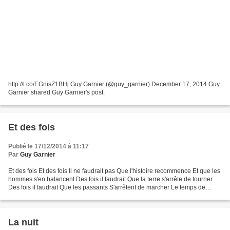
http://t.co/EGnisZ1BHj Guy Garnier (@guy_garnier) December 17, 2014 Guy
Garnier shared Guy Garnier's post.
Et des fois
Publié le 17/12/2014 à 11:17
Par
Guy Garnier
Et des fois Et des fois Il ne faudrait pas Que l'histoire recommence Et que les
hommes s'en balancent Des fois il faudrait Que la terre s'arrête de tourner
Des fois il faudrait Que les passants S'arrêtent de marcher Le temps de
respirer Le temps de respirer...
La nuit