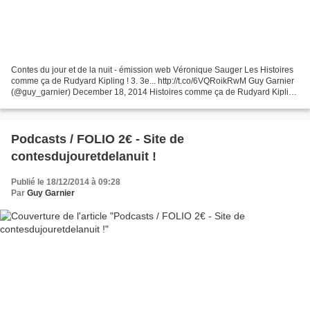
Contes du jour et de la nuit - émission web Véronique Sauger Les Histoires
comme ça de Rudyard Kipling ! 3. 3e... http://t.co/6VQRoikRwM Guy Garnier
(@guy_garnier) December 18, 2014 Histoires comme ça de Rudyard Kipling
(1/5) 1. Comme ci comme ça ? Musique...
Podcasts / FOLIO 2€ - Site de
contesdujouretdelanuit !
Publié le 18/12/2014 à 09:28
Par
Guy Garnier