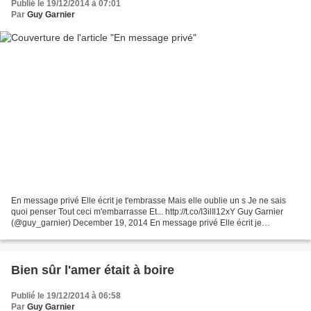
Publié le 19/12/2014 à 07:01
Par
Guy Garnier
En message privé Elle écrit je t'embrasse Mais elle oublie un s Je ne sais
quoi penser Tout ceci m'embarrasse Et... http://t.co/I3ilIl12xY Guy Garnier
(@guy_garnier) December 19, 2014 En message privé Elle écrit je
t'embrasse Mais elle oublie un s Je...
Bien sûr l'amer était à boire
Publié le 19/12/2014 à 06:58
Par
Guy Garnier