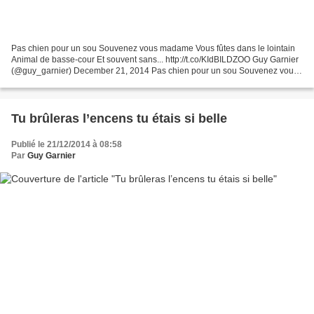
Pas chien pour un sou Souvenez vous madame Vous fûtes dans le lointain
Animal de basse-cour Et souvent sans... http://t.co/KIdBILDZOO Guy Garnier
(@guy_garnier) December 21, 2014 Pas chien pour un sou Souvenez vous
madame Vous fûtes dans le lointain Animal...
Tu brûleras l’encens tu étais si belle
Publié le 21/12/2014 à 08:58
Par
Guy Garnier