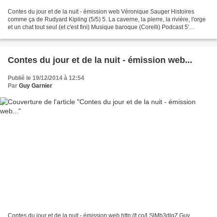
Contes du jour et de la nuit - émission web Véronique Sauger Histoires
comme ça de Rudyard Kipling (5/5) 5. La caverne, la pierre, la rivière, l'orge
et un chat tout seul (et c'est fini) Musique baroque (Corelli) Podcast 5'
contesdujouretdelanuit.jim...
Contes du jour et de la nuit - émission web...
Publié le 19/12/2014 à 12:54
Par
Guy Garnier
Contes du jour et de la nuit - émission web http://t.co/LSlMb3dlqZ Guy