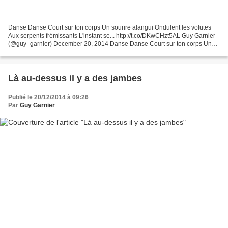
Danse Danse Court sur ton corps Un sourire alangui Ondulent les volutes
Aux serpents frémissants L'instant se... http://t.co/DKwCHzt5AL Guy Garnier
(@guy_garnier) December 20, 2014 Danse Danse Court sur ton corps Un
sourire alangui Ondulent les volutes...
Là au-dessus il y a des jambes
Publié le 20/12/2014 à 09:26
Par
Guy Garnier