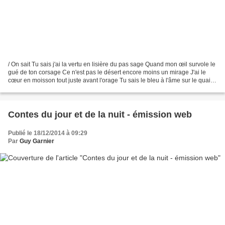
/ On sait Tu sais j'ai la vertu en lisière du pas sage Quand mon œil survole le
gué de ton corsage Ce n'est pas le désert encore moins un mirage J'ai le
cœur en moisson tout juste avant l'orage Tu sais le bleu à l'âme sur le quai
d'accostage S'étale sur...
Contes du jour et de la nuit - émission web
Publié le 18/12/2014 à 09:29
Par
Guy Garnier