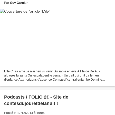
Par
Guy Garnier
L'île Chair âme Je n'ai rien vu venir Du sable enlevé A l'île de Ré Aux
alpages luisants Qui escaladent le versant Un trait qui unit La lenteur
d'enfance Aux horizons d'absence Ce massif central enjambé De mille
façons Obstacle mineur raboté Un partage...
Podcasts / FOLIO 2€ - Site de
contesdujouretdelanuit !
Publié le 17/12/2014 à 10:05