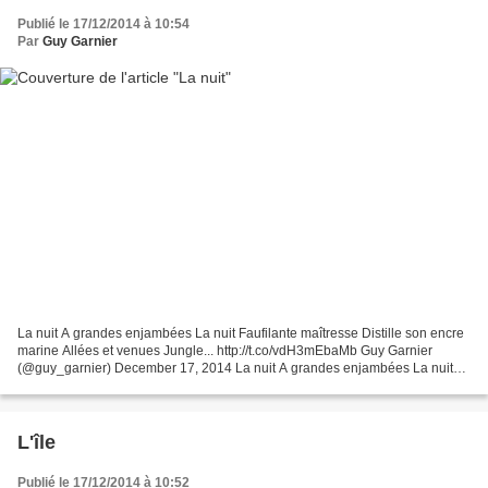
Publié le 17/12/2014 à 10:54
Par
Guy Garnier
La nuit A grandes enjambées La nuit Faufilante maîtresse Distille son encre
marine Allées et venues Jungle... http://t.co/vdH3mEbaMb Guy Garnier
(@guy_garnier) December 17, 2014 La nuit A grandes enjambées La nuit
Faufilante maîtresse Distille son encre...
L'île
Publié le 17/12/2014 à 10:52