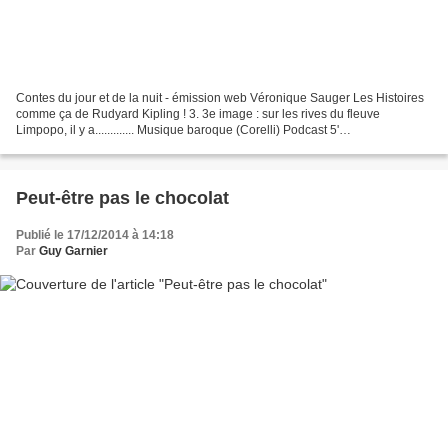
Contes du jour et de la nuit - émission web Véronique Sauger Les Histoires
comme ça de Rudyard Kipling ! 3. 3e image : sur les rives du fleuve
Limpopo, il y a............. Musique baroque (Corelli) Podcast 5'
contesdujouretdelanuit.jimdo.com
Peut-être pas le chocolat
Publié le 17/12/2014 à 14:18
Par
Guy Garnier