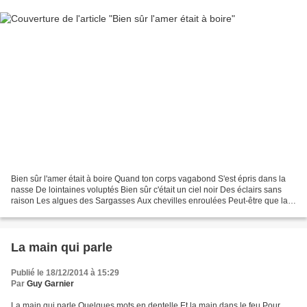
Bien sûr l'amer était à boire Quand ton corps vagabond S'est épris dans la
nasse De lointaines voluptés Bien sûr c'était un ciel noir Des éclairs sans
raison Les algues des Sargasses Aux chevilles enroulées Peut-être que la
civelle Ballottée par les flots...
La main qui parle
Publié le 18/12/2014 à 15:29
Par
Guy Garnier
La main qui parle Quelques mots en dentelle Et la main dans le feu Pour