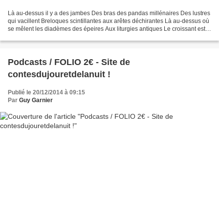
Là au-dessus il y a des jambes Des bras des pandas millénaires Des lustres
qui vacillent Breloques scintillantes aux arêtes déchirantes Là au-dessus où
se mêlent les diadèmes des épeires Aux liturgies antiques Le croissant est
trempé dans la veine populaire...
Podcasts / FOLIO 2€ - Site de
contesdujouretdelanuit !
Publié le 20/12/2014 à 09:15
Par
Guy Garnier