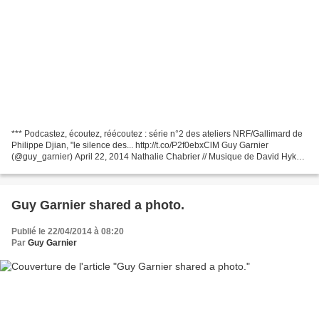
*** Podcastez, écoutez, réécoutez : série n°2 des ateliers NRF/Gallimard de
Philippe Djian, "le silence des... http://t.co/P2f0ebxClM Guy Garnier
(@guy_garnier) April 22, 2014 Nathalie Chabrier // Musique de David Hykes
(CD Signatures / Radio France)...
Guy Garnier shared a photo.
Publié le 22/04/2014 à 08:20
Par
Guy Garnier