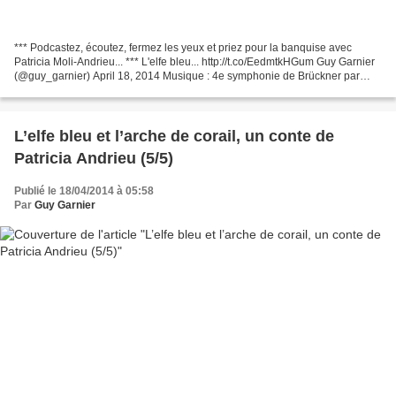
*** Podcastez, écoutez, fermez les yeux et priez pour la banquise avec
Patricia Moli-Andrieu... *** L'elfe bleu... http://t.co/EedmtkHGum Guy Garnier
(@guy_garnier) April 18, 2014 Musique : 4e symphonie de Brückner par
l'Orchestre Philharmonique de Radio...
L’elfe bleu et l’arche de corail, un conte de
Patricia Andrieu (5/5)
Publié le 18/04/2014 à 05:58
Par
Guy Garnier