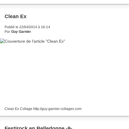
Martin Saint-Pierre *** (3/5) www.francemusique.fr Réécoutez...
Clean Ex
Publié le 22/04/2014 à 16:14
Par
Guy Garnier
Clean Ex Collage http://guy-garnier-collages.com
Festirock en Belledonne -9-