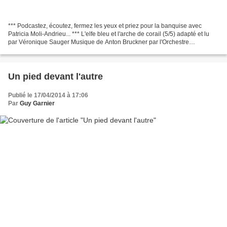
*** Podcastez, écoutez, fermez les yeux et priez pour la banquise avec
Patricia Moli-Andrieu... *** L'elfe bleu et l'arche de corail (5/5) adapté et lu
par Véronique Sauger Musique de Anton Bruckner par l'Orchestre
Philharmonique de Radio France et Marek...
Un pied devant l'autre
Publié le 17/04/2014 à 17:06
Par
Guy Garnier