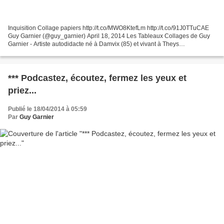
Inquisition Collage papiers http://t.co/MWO8KtefLm http://t.co/91J0TTuCAE
Guy Garnier (@guy_garnier) April 18, 2014 Les Tableaux Collages de Guy
Garnier - Artiste autodidacte né à Damvix (85) et vivant à Theys
(38).Assemblage et collage de papiers et...
*** Podcastez, écoutez, fermez les yeux et
priez...
Publié le 18/04/2014 à 05:59
Par
Guy Garnier