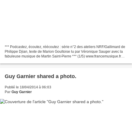
*** Podcastez, écoutez, réécoutez : série n°2 des ateliers NRF/Gallimard de
Philippe Djian, texte de Marion Goultoise lu par Véronique Sauger avec la
fabuleuse musique de Martin Saint-Pierre *** (1/5) www.francemusique.fr
Réécoutez Série n°2, ateliers...
Guy Garnier shared a photo.
Publié le 18/04/2014 à 06:03
Par
Guy Garnier