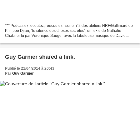
*** Podcastez, écoutez, réécoutez : série n°2 des ateliers NRF/Gallimard de
Philippe Djian, "le silence des choses secrètes", un texte de Nathalie
Chabrier lu par Véronique Sauger avec la fabuleuse musique de David
Hykes *** (2/5) www.francemusique.fr Réécoutez...
Guy Garnier shared a link.
Publié le 21/04/2014 à 20:43
Par
Guy Garnier