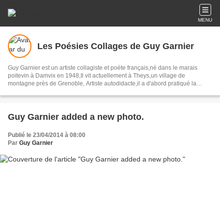
MENU
Les Poésies Collages de Guy Garnier
Guy Garnier est un artiste collagiste et poète français,né dans le marais
poitevin à Damvix en 1948,Il vit actuellement à Theys,un village de
montagne près de Grenoble, Artiste autodidacte,il a d'abord pratiqué la
peinture à l'huile avant de s'adonner au collage de papiers de toutes sortes
sortis de sa boîte à lettres,prospectus et feuilles de magazines,
Guy Garnier added a new photo.
Publié le 23/04/2014 à 08:00
Par
Guy Garnier