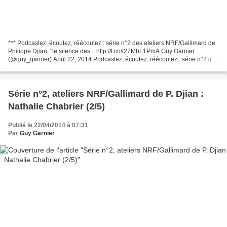
*** Podcastez, écoutez, réécoutez : série n°2 des ateliers NRF/Gallimard de
Philippe Djian, "le silence des... http://t.co/l27MbL1PmA Guy Garnier
(@guy_garnier) April 22, 2014 Podcastez, écoutez, réécoutez : série n°2 des
ateliers NRF/Gallimard de Philippe...
Série n°2, ateliers NRF/Gallimard de P. Djian :
Nathalie Chabrier (2/5)
Publié le 22/04/2014 à 07:31
Par
Guy Garnier