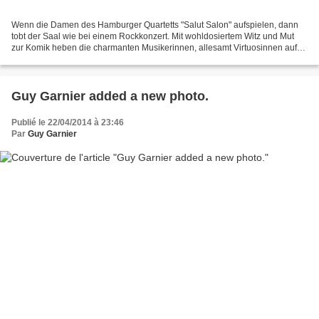
Wenn die Damen des Hamburger Quartetts "Salut Salon" aufspielen, dann
tobt der Saal wie bei einem Rockkonzert. Mit wohldosiertem Witz und Mut
zur Komik heben die charmanten Musikerinnen, allesamt Virtuosinnen auf
ihrem Gebiet, die vermeintlich existierenden...
Guy Garnier added a new photo.
Publié le 22/04/2014 à 23:46
Par
Guy Garnier