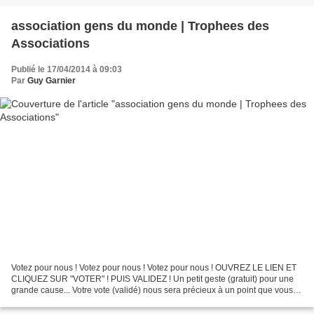
association gens du monde | Trophees des
Associations
Publié le 17/04/2014 à 09:03
Par
Guy Garnier
Votez pour nous ! Votez pour nous ! Votez pour nous ! OUVREZ LE LIEN ET
CLIQUEZ SUR "VOTER" ! PUIS VALIDEZ ! Un petit geste (gratuit) pour une
grande cause... Votre vote (validé) nous sera précieux à un point que vous
ne pouvez imaginer... Merci... Partagez...