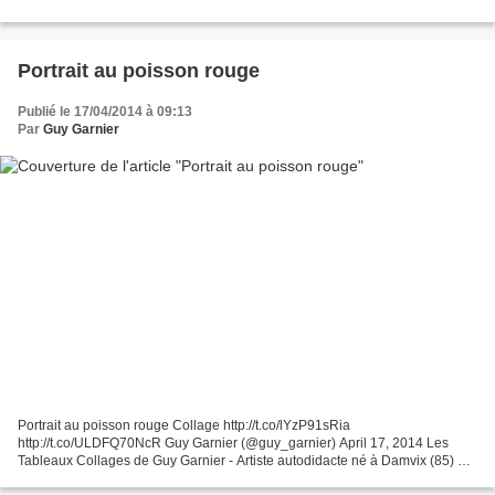
Portrait au poisson rouge
Publié le 17/04/2014 à 09:13
Par
Guy Garnier
Portrait au poisson rouge Collage http://t.co/lYzP91sRia
http://t.co/ULDFQ70NcR Guy Garnier (@guy_garnier) April 17, 2014 Les
Tableaux Collages de Guy Garnier - Artiste autodidacte né à Damvix (85) et
vivant à Theys (38).Assemblage et collage de papiers...