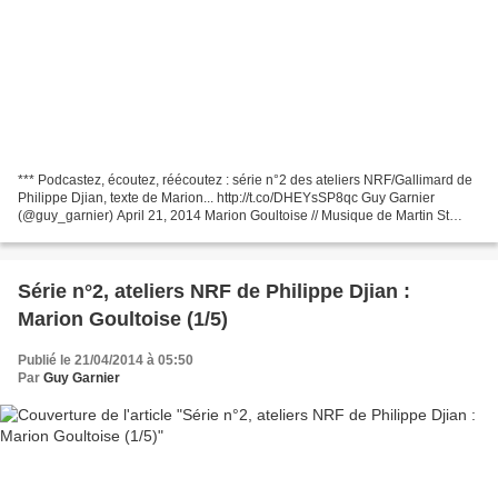
*** Podcastez, écoutez, réécoutez : série n°2 des ateliers NRF/Gallimard de
Philippe Djian, texte de Marion... http://t.co/DHEYsSP8qc Guy Garnier
(@guy_garnier) April 21, 2014 Marion Goultoise // Musique de Martin St
Pierre (CD Signatures / Radio France)...
Série n°2, ateliers NRF de Philippe Djian :
Marion Goultoise (1/5)
Publié le 21/04/2014 à 05:50
Par
Guy Garnier