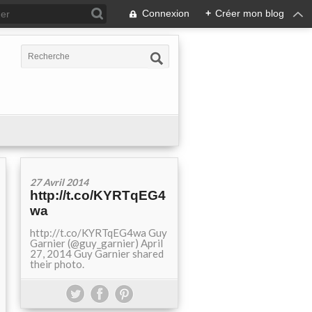
Connexion
+
Créer mon blog
27 Avril 2014
http://t.co/KYRTqEG4
wa
http://t.co/KYRTqEG4wa Guy
Garnier (@guy_garnier) April
27, 2014 Guy Garnier shared
their photo.