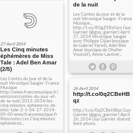
de la nuit
Les Contes du jour et de la
nuit Véronique Sauger-France
Musique...
http://t.co/R5gZSRzGxo Guy
Garnier (@guy_garnier) April
27, 2014 Véronique Sauger
avec Philippe Djian (musique
27 Avril 2014
de Gabriel Yared), Adel Ben
Les Cinq minutes
Amar (musique de Dhafer
Youssef), Annie Lautner...
éphémères de Miss
Tale : Adel Ben Amar
(2/5)
Les Contes du jour et de la
nuit Véronique Sauger-France
Musique
26 Avril 2014
http://www.francemusique.fr/
http://t.co/0q2CBeHB
emission/contes-du-jour-et-
qz
de-la-nuit/2013-2014/les-
cinq-minutes-ephemeres-de-
miss-tale-2-5-04-27-2014-
http://t.co/0q2CBeHBqz Guy
00-00 www.francemusique.fr
Garnier (@guy_garnier) April
Réécoutez Les Cinq minutes
26, 2014 Guy Garnier shared
éphémères...
their photo.