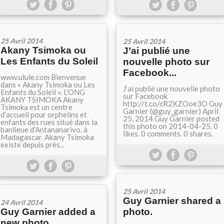
25 Avril 2014
25 Avril 2014
Akany Tsimoka ou
J’ai publié une
Les Enfants du Soleil
nouvelle photo sur
Facebook...
www.ulule.com Bienvenue
dans « Akany Tsimoka ou Les
J’ai publié une nouvelle photo
Enfants du Soleil ». L'ONG
sur Facebook
AKANY TSIMOKA Akany
http://t.co/cR2XZOoe3O Guy
Tsimoka est un centre
Garnier (@guy_garnier) April
d’accueil pour orphelins et
25, 2014 Guy Garnier posted
enfants des rues situé dans la
this photo on 2014-04-25. 0
banlieue d’Antananarivo, à
likes. 0 comments. 0 shares.
Madagascar. Akany Tsimoka
existe depuis près...
25 Avril 2014
Guy Garnier shared a
24 Avril 2014
Guy Garnier added a
photo.
new photo.