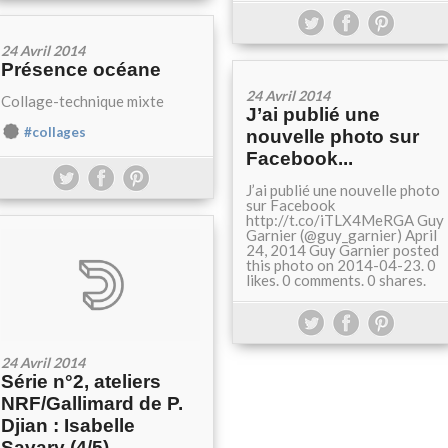
24 Avril 2014
Présence océane
24 Avril 2014
Collage-technique mixte
J’ai publié une
#collages
nouvelle photo sur
Facebook...
J’ai publié une nouvelle photo
sur Facebook
http://t.co/iTLX4MeRGA Guy
Garnier (@guy_garnier) April
24, 2014 Guy Garnier posted
this photo on 2014-04-23. 0
likes. 0 comments. 0 shares.
24 Avril 2014
Série n°2, ateliers
NRF/Gallimard de P.
Djian : Isabelle
Savary (4/5)