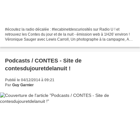
#écoutez la radio décalée : #lecabinetdescuriosités sur Radio U ! et
retrouvez les Contes du jour et de la nuit - émission web à 1H26' environ !
Véronique Sauger avec Lewis Carroll, Un photographe à la campagne, A
Singer Must Die : Manuel Ferrer, Manuel...
Podcasts / CONTES - Site de
contesdujouretdelanuit !
Publié le 04/12/2014 à 09:21
Par
Guy Garnier