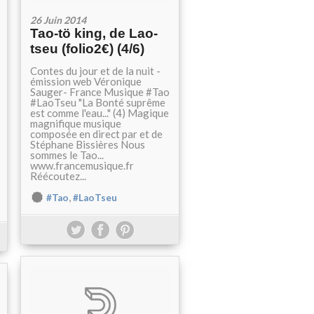
26 Juin 2014
Tao-tö king, de Lao-
tseu (folio2€) (4/6)
Contes du jour et de la nuit -
émission web Véronique
Sauger- France Musique #Tao
#LaoTseu "La Bonté suprême
est comme l'eau..." (4) Magique
magnifique musique
composée en direct par et de
Stéphane Bissières Nous
sommes le Tao...
www.francemusique.fr
Réécoutez...
,
#Tao
#LaoTseu