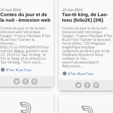
25 Juin 2014
25 Juin 2014
Contes du jour et de
Tao-tö king, de Lao-
la nuit - émission web
tseu (folio2€) (3/6)
Contes du jour et de la nuit -
Contes du jour et de la nuit -
émission web Véronique
émission web Véronique
Sauger- France Musique #Tao
Sauger- France Musique #Tao
#LaoTseu "Garder la
#LaoTseu "Garder la douceur,
douceur,...
force d'âme..." (3) Magique
http://t.co/XW5wjiNIJM Guy
magnifique musique
Garnier (@guy_garnier) June
composée en direct par et de
25, 2014 Le Tao-tö king : le
Stéphane Bissières Nous
Yin, le Yang, et le célesta Le
sommes le Tao...
Tao-tö king, " livre sacré...
www.francemusique.fr
Réécoutez...
,
#Tao
#LaoTseu
,
#Tao
#LaoTseu