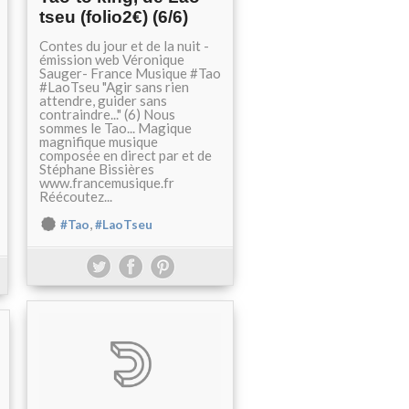
tseu (folio2€) (6/6)
Contes du jour et de la nuit -
émission web Véronique
Sauger- France Musique #Tao
#LaoTseu "Agir sans rien
attendre, guider sans
contraindre..." (6) Nous
sommes le Tao... Magique
magnifique musique
composée en direct par et de
Stéphane Bissières
www.francemusique.fr
Réécoutez...
,
#Tao
#LaoTseu