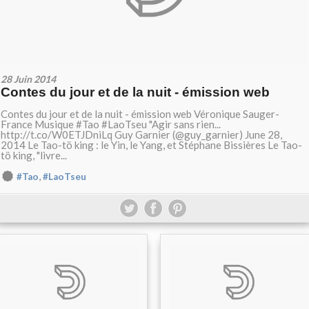
28 Juin 2014
Contes du jour et de la nuit - émission web
Contes du jour et de la nuit - émission web Véronique Sauger-
France Musique #Tao #LaoTseu "Agir sans rien...
http://t.co/W0ETJDniLq Guy Garnier (@guy_garnier) June 28,
2014 Le Tao-tö king : le Yin, le Yang, et Stéphane Bissières Le Tao-
tö king, "livre...
,
#Tao
#LaoTseu