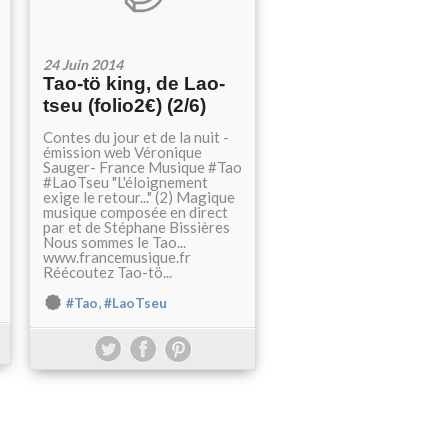
24 Juin 2014
Tao-tö king, de Lao-
tseu (folio2€) (2/6)
Contes du jour et de la nuit -
émission web Véronique
Sauger- France Musique #Tao
#LaoTseu "L'éloignement
exige le retour..." (2) Magique
musique composée en direct
par et de Stéphane Bissières
Nous sommes le Tao...
www.francemusique.fr
Réécoutez Tao-tö...
,
#Tao
#LaoTseu