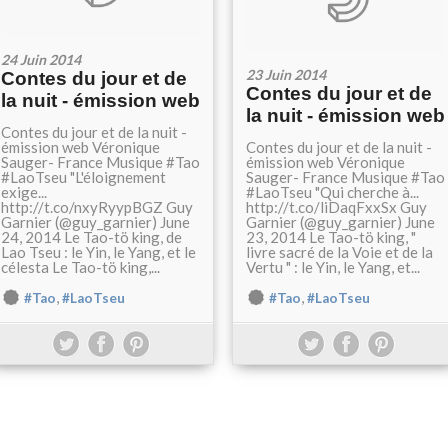
24 Juin 2014
23 Juin 2014
Contes du jour et de
Contes du jour et de
la nuit - émission web
la nuit - émission web
Contes du jour et de la nuit -
émission web Véronique
Contes du jour et de la nuit -
Sauger- France Musique #Tao
émission web Véronique
#LaoTseu "L'éloignement
Sauger- France Musique #Tao
exige...
#LaoTseu "Qui cherche à...
http://t.co/nxyRyypBGZ Guy
http://t.co/liDaqFxxSx Guy
Garnier (@guy_garnier) June
Garnier (@guy_garnier) June
24, 2014 Le Tao-tö king, de
23, 2014 Le Tao-tö king, "
Lao Tseu : le Yin, le Yang, et le
livre sacré de la Voie et de la
célesta Le Tao-tö king,...
Vertu " : le Yin, le Yang, et...
,
,
#Tao
#LaoTseu
#Tao
#LaoTseu