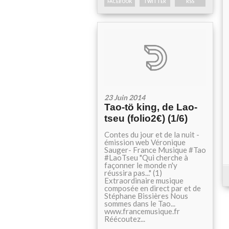
FACEBOOK
TWITTER
RSS
23 Juin 2014
Tao-tö king, de Lao-
tseu (folio2€) (1/6)
Contes du jour et de la nuit -
émission web Véronique
Sauger- France Musique #Tao
#LaoTseu "Qui cherche à
façonner le monde n'y
réussira pas..." (1)
Extraordinaire musique
composée en direct par et de
Stéphane Bissières Nous
sommes dans le Tao...
www.francemusique.fr
Réécoutez...