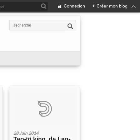
Connexion
+
Créer mon blog
28 Juin 2014
Tao-tö king, de Lao-