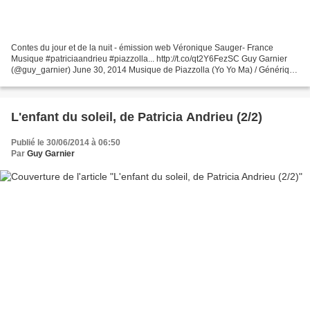
Contes du jour et de la nuit - émission web Véronique Sauger- France
Musique #patriciaandrieu #piazzolla... http://t.co/qt2Y6FezSC Guy Garnier
(@guy_garnier) June 30, 2014 Musique de Piazzolla (Yo Yo Ma) / Générique
: Martin Saint-Pierre ► Les Contes...
L'enfant du soleil, de Patricia Andrieu (2/2)
Publié le 30/06/2014 à 06:50
Par
Guy Garnier