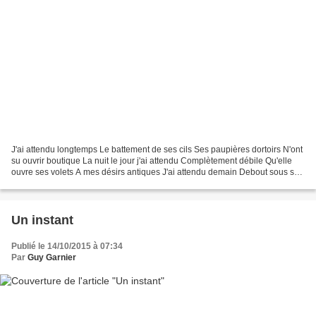
J'ai attendu longtemps Le battement de ses cils Ses paupières dortoirs N'ont
su ouvrir boutique La nuit le jour j'ai attendu Complètement débile Qu'elle
ouvre ses volets A mes désirs antiques J'ai attendu demain Debout sous ses
persiennes Pensant gommer...
Un instant
Publié le 14/10/2015 à 07:34
Par
Guy Garnier