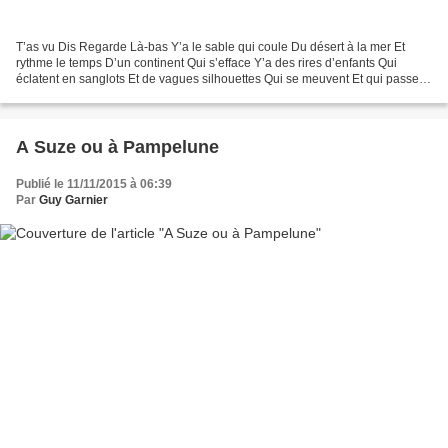
T’as vu Dis Regarde Là-bas Y’a le sable qui coule Du désert à la mer Et
rythme le temps D’un continent Qui s’efface Y’a des rires d’enfants Qui
éclatent en sanglots Et de vagues silhouettes Qui se meuvent Et qui passent
T’as vu Dis Regarde là-bas Les...
A Suze ou à Pampelune
Publié le 11/11/2015 à 06:39
Par
Guy Garnier