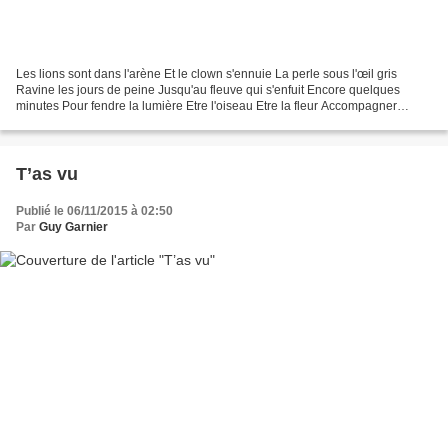
Les lions sont dans l'arène Et le clown s'ennuie La perle sous l'œil gris
Ravine les jours de peine Jusqu'au fleuve qui s'enfuit Encore quelques
minutes Pour fendre la lumière Etre l'oiseau Etre la fleur Accompagner
l'écume Sur le sable assoiffé Passer...
T’as vu
Publié le 06/11/2015 à 02:50
Par
Guy Garnier