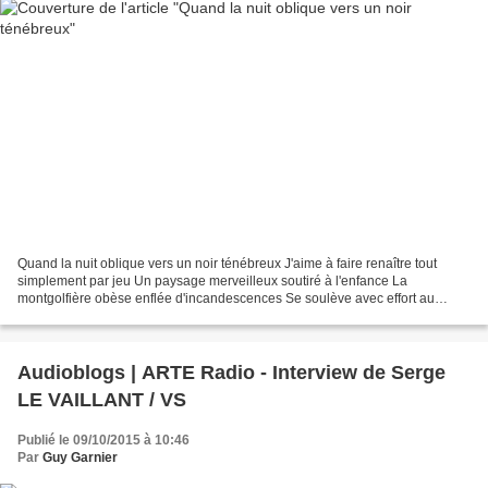
Quand la nuit oblique vers un noir ténébreux J'aime à faire renaître tout
simplement par jeu Un paysage merveilleux soutiré à l'enfance La
montgolfière obèse enflée d'incandescences Se soulève avec effort au
dessus du marais Se libérant peu à peu du sol...
Audioblogs | ARTE Radio - Interview de Serge
LE VAILLANT / VS
Publié le 09/10/2015 à 10:46
Par
Guy Garnier