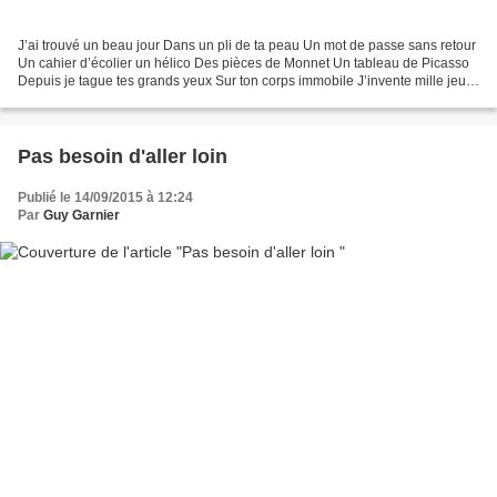
J’ai trouvé un beau jour Dans un pli de ta peau Un mot de passe sans retour
Un cahier d’écolier un hélico Des pièces de Monnet Un tableau de Picasso
Depuis je tague tes grands yeux Sur ton corps immobile J’invente mille jeux
Sur les murs de ta ville J’aimerais...
Pas besoin d'aller loin
Publié le 14/09/2015 à 12:24
Par
Guy Garnier