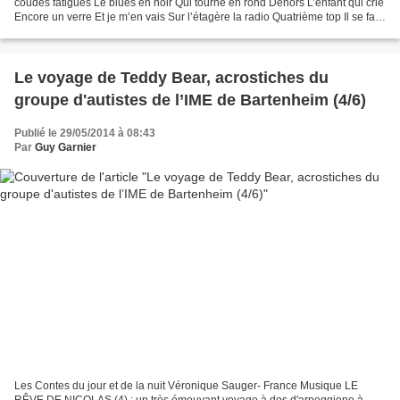
coudes fatigués Le blues en noir Qui tourne en rond Dehors L’enfant qui crie
Encore un verre Et je m’en vais Sur l’étagère la radio Quatrième top Il se fait
tard Dans la tête C’est...
Le voyage de Teddy Bear, acrostiches du
groupe d'autistes de l’IME de Bartenheim (4/6)
Publié le 29/05/2014 à 08:43
Par
Guy Garnier
Les Contes du jour et de la nuit Véronique Sauger- France Musique LE