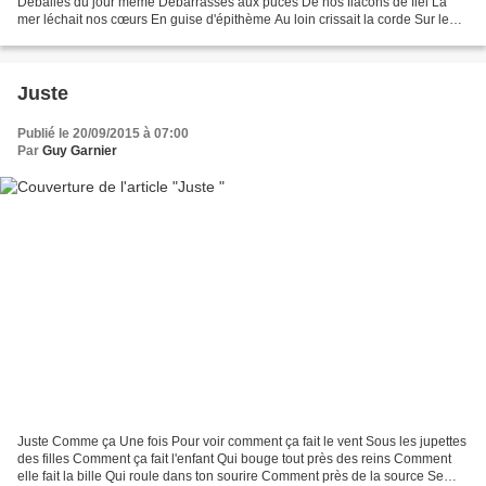
Déballés du jour même Débarrassés aux puces De nos flacons de fiel La
mer léchait nos cœurs En guise d'épithème Au loin crissait la corde Sur le
mât de misaine Un clapotis chantait...
Juste
Publié le 20/09/2015 à 07:00
Par
Guy Garnier
Juste Comme ça Une fois Pour voir comment ça fait le vent Sous les jupettes
des filles Comment ça fait l'enfant Qui bouge tout près des reins Comment
elle fait la bille Qui roule dans ton sourire Comment près de la source Se