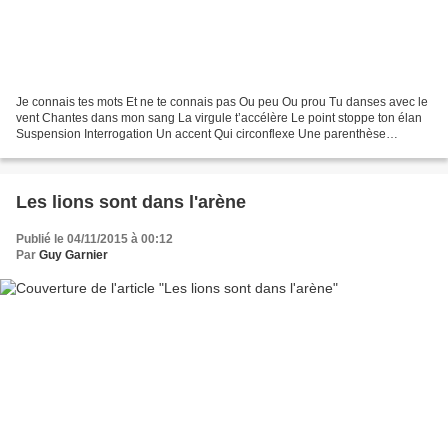
Je connais tes mots Et ne te connais pas Ou peu Ou prou Tu danses avec le
vent Chantes dans mon sang La virgule t’accélère Le point stoppe ton élan
Suspension Interrogation Un accent Qui circonflexe Une parenthèse
rondouillarde Qui enfle encore et encore...
Les lions sont dans l'arène
Publié le 04/11/2015 à 00:12
Par
Guy Garnier