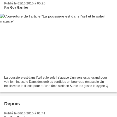
Publié le 01/10/2015 à 05:20
Par
Guy Garnier
La poussière est dans l'œil et le soleil s'agace L'univers est si grand pour
voir le minuscule Dans des geôles sordides un bourreau émascule Un
treillis viole la fillette pour qu'une âme s'efface Sur le lac glisse le cygne Que
les jours sont beaux Un...
Depuis
Publié le 06/10/2015 à 01:41