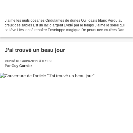
J’aime les nuits océanes Ondulantes de dunes Où l’oasis blanc Perdu au
creux des sables Est un lac d’argent Evidé par le temps J’aime le soleil qui
se lève Hésitant à renaître Enveloppe magique De peurs accumulées Dans
l’espace du vent J’aime ce rougeoiement...
J’ai trouvé un beau jour
Publié le 14/09/2015 à 07:09
Par
Guy Garnier