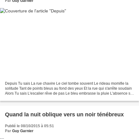
Par
Guy Garnier
Depuis Tu sais La rue chavire Le ciel tombe souvent Le rideau momifie la
solitude Tant de points bleus au fond des yeux Et la rue qui s'arrête soudain
Alors Tu sais L'escalier rêve de pas Le bleu embrasse la pluie L'absence sur
le seuil s'habille de clarté...
Quand la nuit oblique vers un noir ténébreux
Publié le 08/10/2015 à 05:51
Par
Guy Garnier