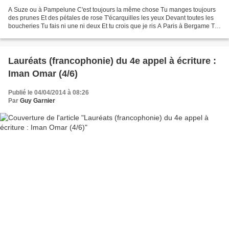
A Suze ou à Pampelune C'est toujours la même chose Tu manges toujours
des prunes Et des pétales de rose T'écarquilles les yeux Devant toutes les
boucheries Tu fais ni une ni deux Et tu crois que je ris A Paris à Bergame Tu
remportes la palme Académique...
Lauréats (francophonie) du 4e appel à écriture :
Iman Omar (4/6)
Publié le 04/04/2014 à 08:26
Par
Guy Garnier