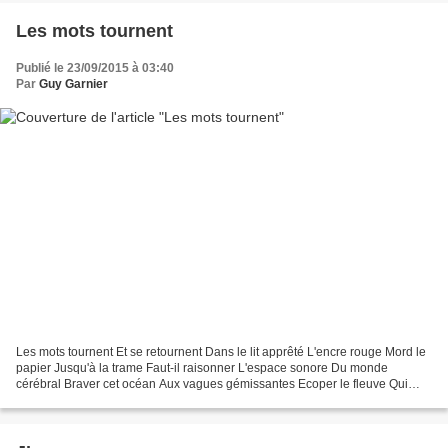
Les mots tournent
Publié le 23/09/2015 à 03:40
Par
Guy Garnier
Les mots tournent Et se retournent Dans le lit apprêté L'encre rouge Mord le
papier Jusqu'à la trame Faut-il raisonner L'espace sonore Du monde
cérébral Braver cet océan Aux vagues gémissantes Ecoper le fleuve Qui
bondit de son lit Détourner les vents...