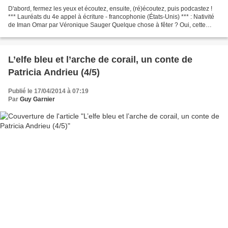
D'abord, fermez les yeux et écoutez, ensuite, (ré)écoutez, puis podcastez !
*** Lauréats du 4e appel à écriture - francophonie (États-Unis) *** : Nativité
de Iman Omar par Véronique Sauger Quelque chose à fêter ? Oui, cette
musique de Kurt Weill Par Carla...
L’elfe bleu et l’arche de corail, un conte de
Patricia Andrieu (4/5)
Publié le 17/04/2014 à 07:19
Par
Guy Garnier