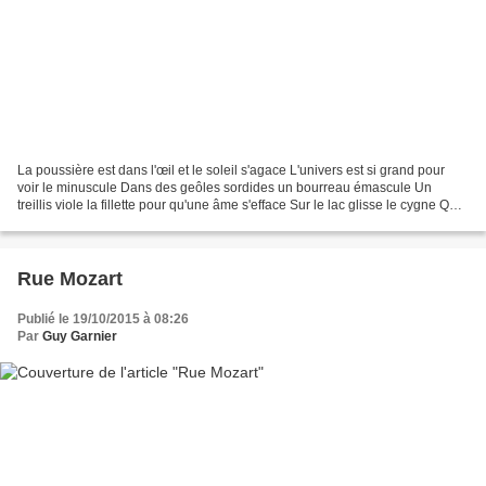
La poussière est dans l'œil et le soleil s'agace L'univers est si grand pour
voir le minuscule Dans des geôles sordides un bourreau émascule Un
treillis viole la fillette pour qu'une âme s'efface Sur le lac glisse le cygne Que
les jours sont beaux Un...
Rue Mozart
Publié le 19/10/2015 à 08:26
Par
Guy Garnier