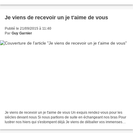
niche ton plaisir Juste Une...
Je viens de recevoir un je t'aime de vous
Publié le 21/09/2015 à 11:40
Par
Guy Garnier
Je viens de recevoir un je t'aime de vous Un exquis rendez-vous pour les
siècles devant nous Si nous partions de suite en échangeant nos bras Pour
lustrer nos hiers qui s'estompent déjà Je viens de déballer vos immenses
cadeaux Des mots qui se débrident...