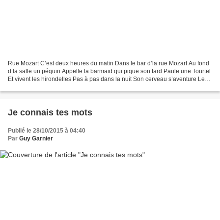
Rue Mozart C’est deux heures du matin Dans le bar d’la rue Mozart Au fond
d’la salle un péquin Appelle la barmaid qui pique son fard Paule une Tourtel
Et vivent les hirondelles Pas à pas dans la nuit Son cerveau s’aventure Le
temps s’avance à petits pas...
Je connais tes mots
Publié le 28/10/2015 à 04:40
Par
Guy Garnier