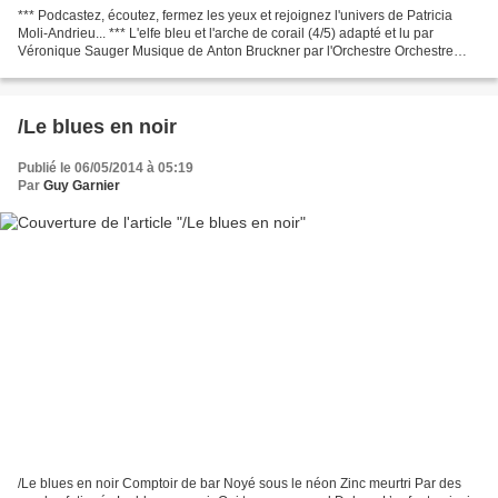
*** Podcastez, écoutez, fermez les yeux et rejoignez l'univers de Patricia
Moli-Andrieu... *** L'elfe bleu et l'arche de corail (4/5) adapté et lu par
Véronique Sauger Musique de Anton Bruckner par l'Orchestre Orchestre
Philharmonique de Radio France...
/Le blues en noir
Publié le 06/05/2014 à 05:19
Par
Guy Garnier
/Le blues en noir Comptoir de bar Noyé sous le néon Zinc meurtri Par des