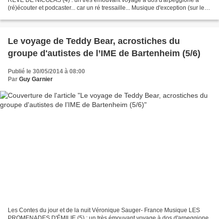
RÊVE DE NICOLAS (4) : un très émouvant voyage à dos d'arpeggione à
(ré)écouter et podcaster... car un ré tressaille... Musique d'exception (sur le
thème de l'Arpeggione de Schubert)...
Le voyage de Teddy Bear, acrostiches du
groupe d'autistes de l’IME de Bartenheim (5/6)
Publié le 30/05/2014 à 08:00
Par
Guy Garnier
Les Contes du jour et de la nuit Véronique Sauger- France Musique LES
PROMENADES D'ÉMILIE (5) : un très émouvant voyage à dos d'arpeggione