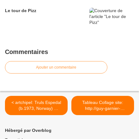
Le tour de Pizz
Commentaires
Ajouter un commentaire
< artchipel: Truls Espedal
Tableau Collage site:
(b.1973, Norway)
http://guy-garnier-
Communion. Acrylics on
collages.com >
canvas, 30x30 cm
(2009)Struggle II. Acrylics
Hébergé par Overblog
on canvas, 100x120 cm
(2010) [more Truls Espedal