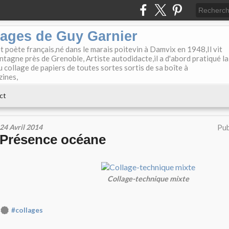
lages de Guy Garnier
et poète français,né dans le marais poitevin à Damvix en 1948,Il vit
tagne près de Grenoble, Artiste autodidacte,il a d'abord pratiqué la
u collage de papiers de toutes sortes sortis de sa boîte à
zines,
ct
24 Avril 2014
Pub
Présence océane
Collage-technique mixte
#collages