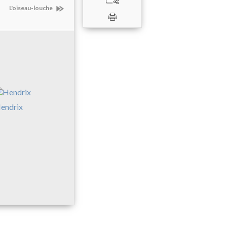
L'oiseau-louche
endrix