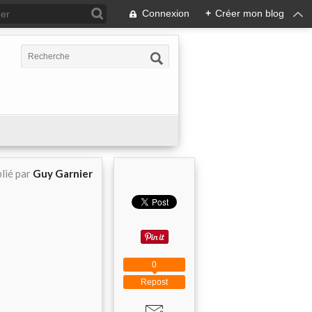
Connexion
+
Créer mon blog
lié par
Guy Garnier
0
Repost