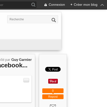
Connexion
+
Créer mon blog
lié par
Guy Garnier
acebook...
0
Repost