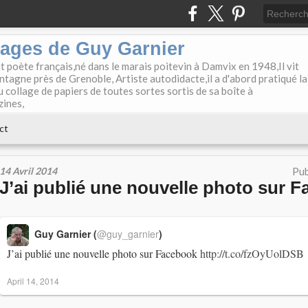
lages de Guy Garnier
et poète français,né dans le marais poitevin à Damvix en 1948,Il vit
tagne près de Grenoble, Artiste autodidacte,il a d'abord pratiqué la
u collage de papiers de toutes sortes sortis de sa boîte à
zines,
ct
14 Avril 2014
Pub
J’ai publié une nouvelle photo sur F
Guy Garnier (
@guy_garnier
)
J’ai publié une nouvelle photo sur Facebook
http://t.co/fzOyUolDSB
April 14, 2014