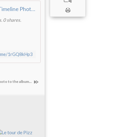
Guy Garnier - Timeline Photos | Facebook
. 0 shares.
fb.me/1rGQ8kHp3
oto to the album...