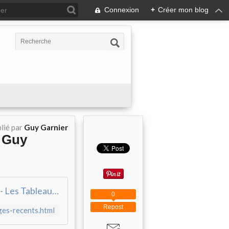
Connexion
+
Créer mon blog
lié par
Guy Garnier
e Guy
Enfin Fin - Les Tableaux Collages de Guy Garnier
0
Repost
ges-recents.html