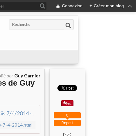
Connexion
+
Créer mon blog
lié par
Guy Garnier
ges de Guy
Thaïs 7/4/2014 - Les Tableaux Collages de Guy Garnier
0
Repost
s-7-4-2014.html