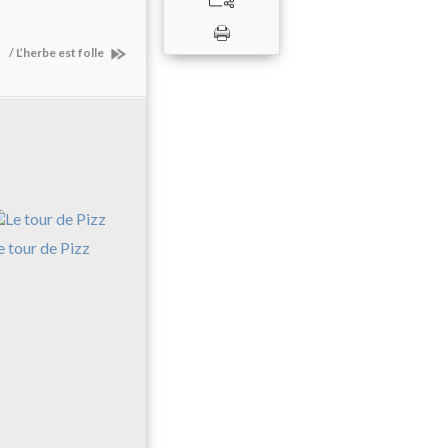
/ L’herbe est folle
e tour de Pizz