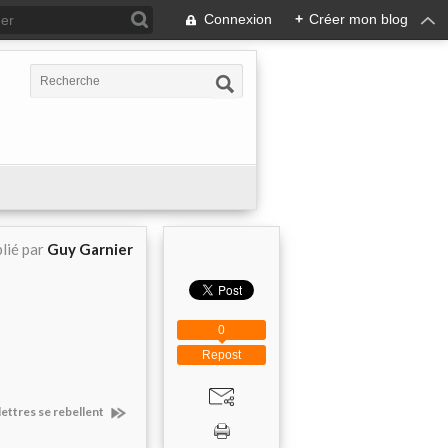
Connexion
+
Créer mon blog
lié par
Guy Garnier
0
Repost
lettres se rebellent