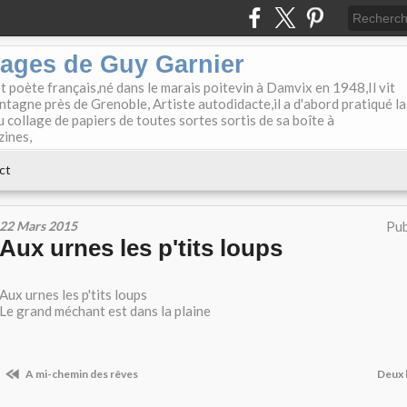
lages de Guy Garnier
et poète français,né dans le marais poitevin à Damvix en 1948,Il vit
tagne près de Grenoble, Artiste autodidacte,il a d'abord pratiqué la
u collage de papiers de toutes sortes sortis de sa boîte à
zines,
ct
22 Mars 2015
Pub
Aux urnes les p'tits loups
Aux urnes les p'tits loups
Le grand méchant est dans la plaine
A mi-chemin des rêves
Deux 