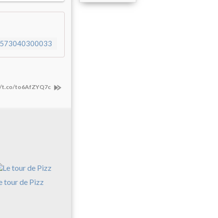
284573040300033
//t.co/to6AfZYQ7c
e tour de Pizz