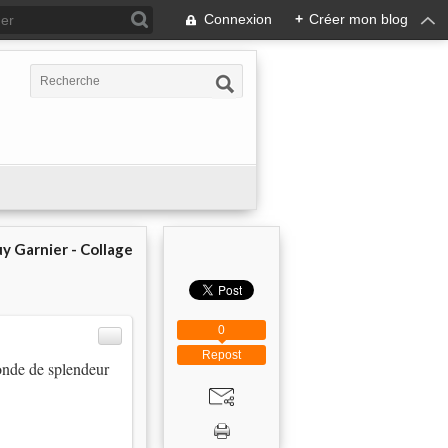
Connexion
+
Créer mon blog
y Garnier - Collage
0
Repost
onde de splendeur