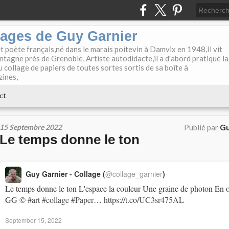
lages de Guy Garnier
et poète français,né dans le marais poitevin à Damvix en 1948,Il vit
tagne près de Grenoble, Artiste autodidacte,il a d'abord pratiqué la
u collage de papiers de toutes sortes sortis de sa boîte à
zines,
ct
15 Septembre 2022
Publié par
Gu
Le temps donne le ton
Guy Garnier - Collage (
@collage_garnier
)
Le temps donne le ton L'espace la couleur Une graine de photon En 
GG ©
#art
#collage
#Paper
…
https://t.co/UC3sr475AL
September 15, 2022