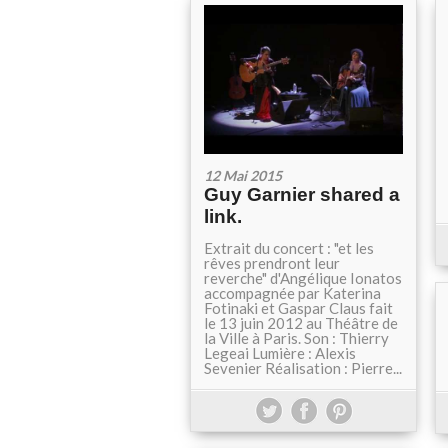
12 Mai 2015
Guy Garnier shared a
link.
Extrait du concert : "et les
rêves prendront leur
reverche" d'Angélique Ionatos
accompagnée par Katerina
Fotinaki et Gaspar Claus fait
le 13 juin 2012 au Théâtre de
la Ville à Paris. Son : Thierry
Legeai Lumière : Alexis
Sevenier Réalisation : Pierre...