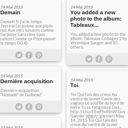
14 Mai 2015
14 Mai 2015
Demain
You added a new
photo to the album:
Demain Si j'ai le temps
Tableaux...
J'écrirai Un poème aux pieds
nus Aux vers luisants comme
You added a new photo to the
l'ardoise Sans rime Sans
album: Tableaux Collages 2 by
raison Comme ça Pour passer
Véronique Sauger and 10
le temps GG ©
others.
14 Mai 2015
14 Mai 2015
Dernière acquisition
Toi
Dernière acquisition
Toi Qui fais des creux Au
"Nomade" de Guibeau"
ventre de la mer L’amie des
vagues Le souffle du bord de
terre Tu es l’angoisse Des...
http://t.co/EEwfSv8tnW Guy
Garnier (@guy_garnier) May
14, 2015 Toi Qui fais des
creux Au ventre de la mer
13 Mai 2015