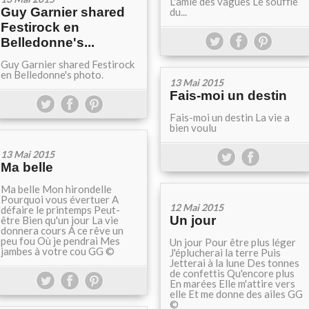
L'amie des vagues Le souffle
Guy Garnier shared
du...
Festirock en
Belledonne's...
Guy Garnier shared Festirock
en Belledonne's photo.
13 Mai 2015
Fais-moi un destin
Fais-moi un destin La vie a
bien voulu
13 Mai 2015
Ma belle
Ma belle Mon hirondelle
Pourquoi vous évertuer A
12 Mai 2015
défaire le printemps Peut-
Un jour
être Bien qu'un jour La vie
donnera cours A ce rêve un
peu fou Où je pendrai Mes
Un jour Pour être plus léger
jambes à votre cou GG ©
J'éplucherai la terre Puis
Jetterai à la lune Des tonnes
de confettis Qu'encore plus
En marées Elle m'attire vers
elle Et me donne des ailes GG
©