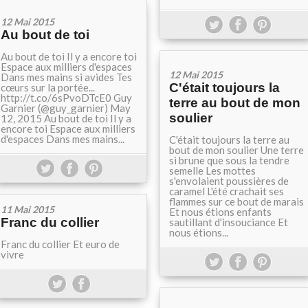
12 Mai 2015
Au bout de toi
Au bout de toi Il y a encore toi
Espace aux milliers d'espaces
12 Mai 2015
Dans mes mains si avides Tes
C'était toujours la
cœurs sur la portée...
http://t.co/6sPvoDTcE0 Guy
terre au bout de mon
Garnier (@guy_garnier) May
soulier
12, 2015 Au bout de toi Il y a
encore toi Espace aux milliers
d'espaces Dans mes mains...
C'était toujours la terre au
bout de mon soulier Une terre
si brune que sous la tendre
semelle Les mottes
s'envolaient poussières de
caramel L'été crachait ses
flammes sur ce bout de marais
11 Mai 2015
Et nous étions enfants
Franc du collier
sautillant d'insouciance Et
nous étions...
Franc du collier Et euro de
vivre