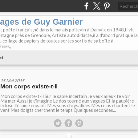
lages de Guy Garnier
et poète français,né dans le marais poitevin à Damvix en 1948,Il vit
tagne près de Grenoble, Artiste autodidacte,il a d'abord pratiqué la
u collage de papiers de toutes sortes sortis de sa boîte à
zines,
ct
15 Mai 2015
Mon corps existe-t-il
Mon corps existe-t-il Sur le sable incertain Je veux mieux te voir
Ma mer Aussi je t'imagine Le dos tourné aux vagues Et la paupière
éclose L'écume envahit Mes sens chrysalides Mes reins chantent le
vent Mes doigts cherchent le temps Quelques secondes...