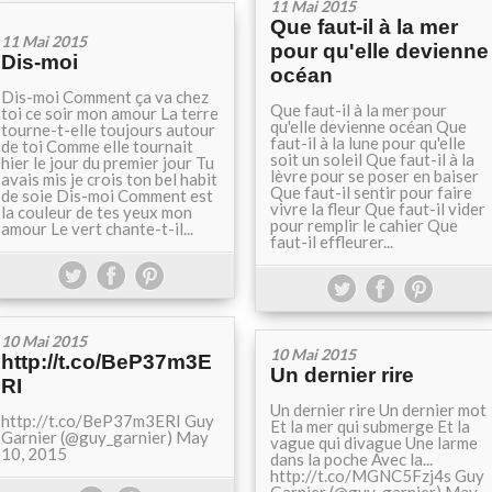
11 Mai 2015
Que faut-il à la mer
11 Mai 2015
pour qu'elle devienne
Dis-moi
océan
Dis-moi Comment ça va chez
Que faut-il à la mer pour
toi ce soir mon amour La terre
qu'elle devienne océan Que
tourne-t-elle toujours autour
faut-il à la lune pour qu'elle
de toi Comme elle tournait
soit un soleil Que faut-il à la
hier le jour du premier jour Tu
lèvre pour se poser en baiser
avais mis je crois ton bel habit
Que faut-il sentir pour faire
de soie Dis-moi Comment est
vivre la fleur Que faut-il vider
la couleur de tes yeux mon
pour remplir le cahier Que
amour Le vert chante-t-il...
faut-il effleurer...
10 Mai 2015
10 Mai 2015
http://t.co/BeP37m3E
Un dernier rire
RI
Un dernier rire Un dernier mot
http://t.co/BeP37m3ERI Guy
Et la mer qui submerge Et la
Garnier (@guy_garnier) May
vague qui divague Une larme
10, 2015
dans la poche Avec la...
http://t.co/MGNC5Fzj4s Guy