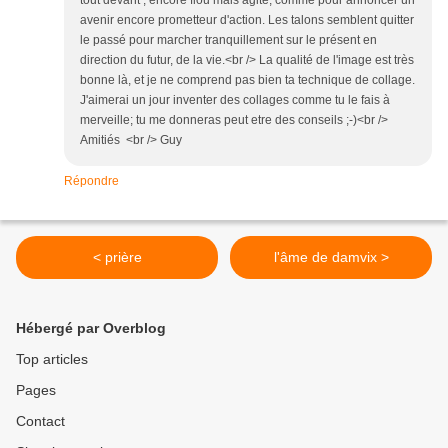
tout devant , encore flou mais agité, comme pour annoncer un
avenir encore prometteur d'action. Les talons semblent quitter
le passé pour marcher tranquillement sur le présent en
direction du futur, de la vie.<br /> La qualité de l'image est très
bonne là, et je ne comprend pas bien ta technique de collage.
J'aimerai un jour inventer des collages comme tu le fais à
merveille; tu me donneras peut etre des conseils ;-)<br />
Amitiés <br /> Guy
Répondre
< prière
l'âme de damvix >
Hébergé par Overblog
Top articles
Pages
Contact