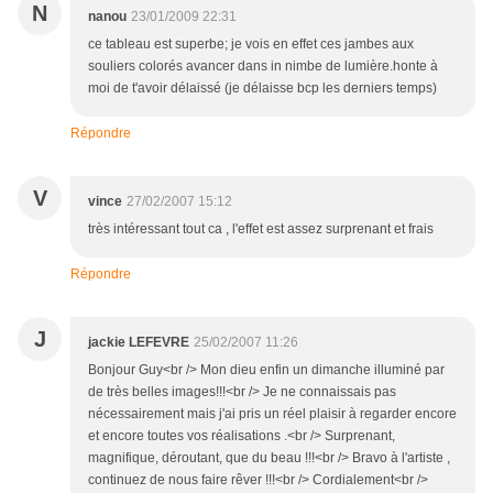
N
nanou
23/01/2009 22:31
ce tableau est superbe; je vois en effet ces jambes aux
souliers colorés avancer dans in nimbe de lumière.honte à
moi de t'avoir délaissé (je délaisse bcp les derniers temps)
Répondre
V
vince
27/02/2007 15:12
très intéressant tout ca , l'effet est assez surprenant et frais
Répondre
J
jackie LEFEVRE
25/02/2007 11:26
Bonjour Guy<br /> Mon dieu enfin un dimanche illuminé par
de très belles images!!!<br /> Je ne connaissais pas
nécessairement mais j'ai pris un réel plaisir à regarder encore
et encore toutes vos réalisations .<br /> Surprenant,
magnifique, déroutant, que du beau !!!<br /> Bravo à l'artiste ,
continuez de nous faire rêver !!!<br /> Cordialement<br />