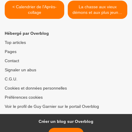
< Calendrier de l'Après-
La chasse aux vieux
collage
démons et aux plus jeunes
Tableau collage 30x40 cms
Si tu connais le chemin
Des... >
Hébergé par Overblog
Top articles
Pages
Contact
Signaler un abus
C.G.U.
Cookies et données personnelles
Préférences cookies
Voir le profil de Guy Garnier sur le portail Overblog
Créer un blog sur Overblog