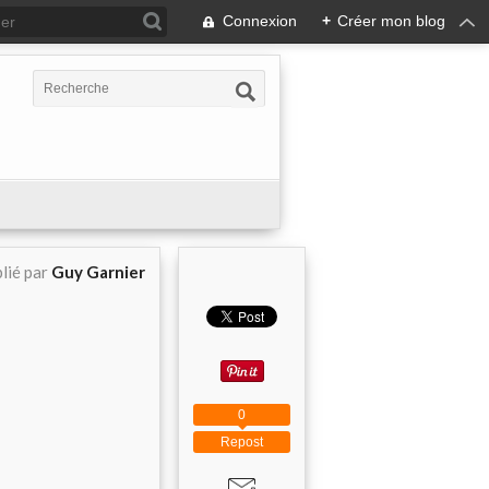
Connexion
+
Créer mon blog
lié par
Guy Garnier
0
Repost