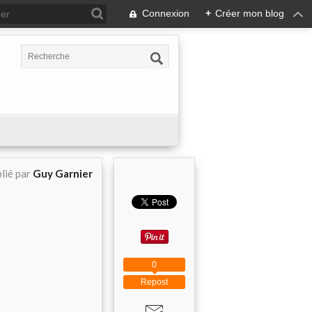
Connexion
+
Créer mon blog
lié par
Guy Garnier
0
Repost