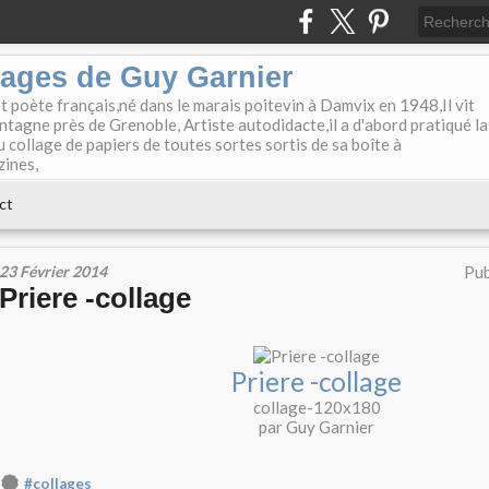
lages de Guy Garnier
et poète français,né dans le marais poitevin à Damvix en 1948,Il vit
tagne près de Grenoble, Artiste autodidacte,il a d'abord pratiqué la
u collage de papiers de toutes sortes sortis de sa boîte à
zines,
ct
23 Février 2014
Pub
Priere -collage
Priere -collage
collage-120x180
par Guy Garnier
#collages